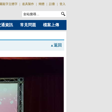
麗龍字立體字
|
道具製作
|
簡體
|
註冊
|
登入
交通資訊
常見問題
檔案上傳
返回
▲