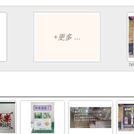
+更多
...
T