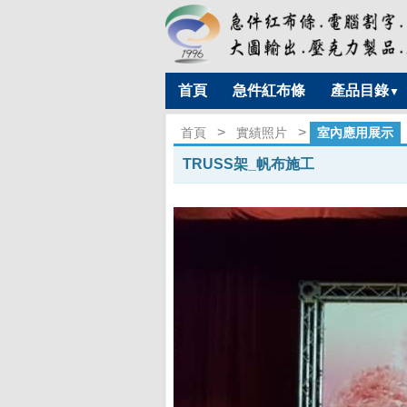
首頁
急件紅布條
產品目錄
▼
>
>
首頁
實績照片
室內應用展示
TRUSS架_帆布施工