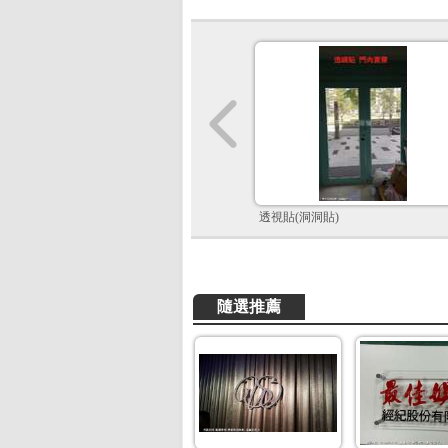
透視貼(洞洞貼)
隨選推薦