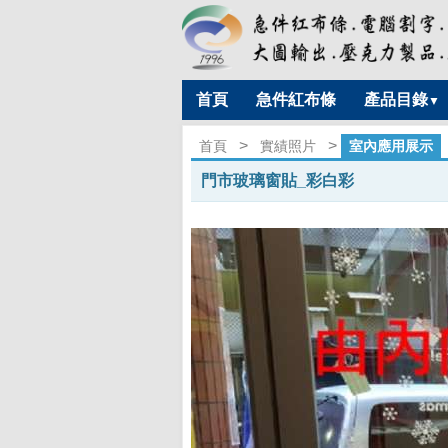
首頁
急件紅布條
產品目錄
▼
>
>
首頁
實績照片
室內應用展示
門市玻璃窗貼_彩白彩