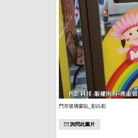
門市玻璃窗貼_彩白彩
詢問此圖片