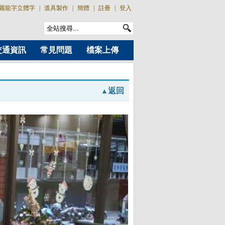
麗龍字立體字
|
道具製作
|
簡體
|
註冊
|
登入
交通資訊
常見問題
檔案上傳
返回
▲