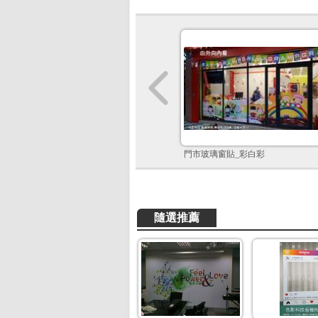
門市玻璃窗貼_彩白彩
隨選推薦