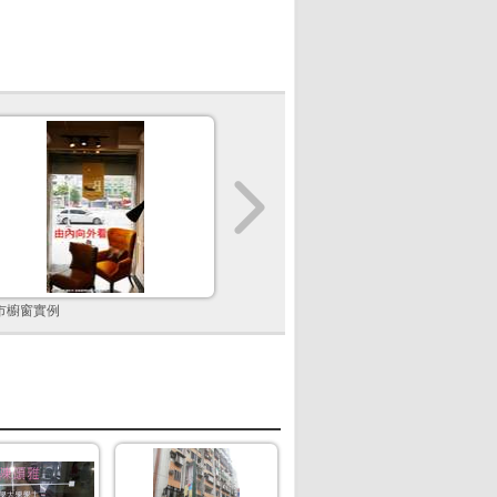
市櫥窗實例