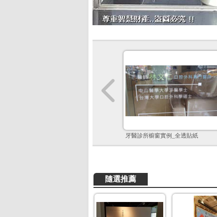
牙醫診所櫥窗實例_全透貼紙
隨選推薦