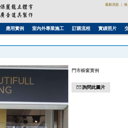
最新消息
|
保
應用實例
室內外專業施工
訂購流程
實績照片
門市櫥窗實例
詢問此圖片