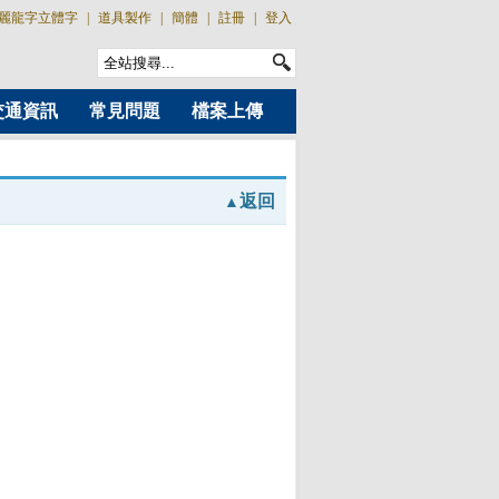
麗龍字立體字
|
道具製作
|
簡體
|
註冊
|
登入
交通資訊
常見問題
檔案上傳
返回
▲