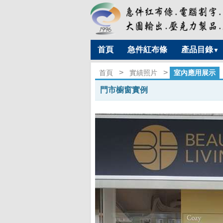
首頁
急件紅布條
產品目錄
▼
>
>
首頁
實績照片
室內應用展示
門市櫥窗實例