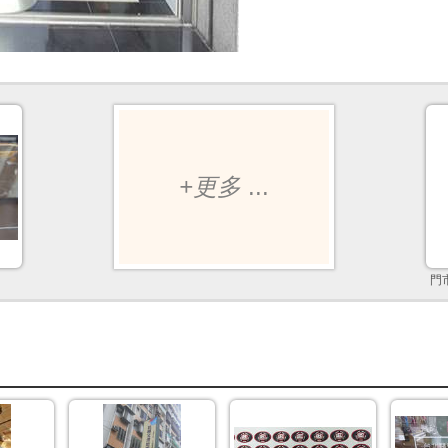
+更多
...
門