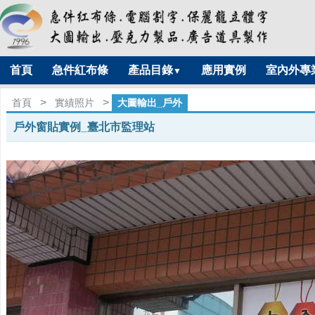
首頁
急件紅布條
產品目錄
應用實例
室內外專
▼
>
>
首頁
實績照片
大圖輸出_戶外
戶外窗貼實例_臺北市監理站