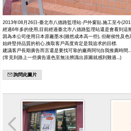
2013年08月26日-臺北市八德路監理站-戶外窗貼.施工至今(2019
經過6年多的使用,目前經過臺北市八德路監理站還是會看到這幾
因為本公司使用日本原廠墨水(雖然成本高一些), 但耐侯性及色
始終堅持品質的初心,換取客戶高度肯定是我追求的目標.
建議客戶長期廣告而言還是要找可靠的廠商阿!!(自我推薦時間...
(常見到路上一些廣告退色至無法辨識出原圖就感到難過...)
詢問此圖片