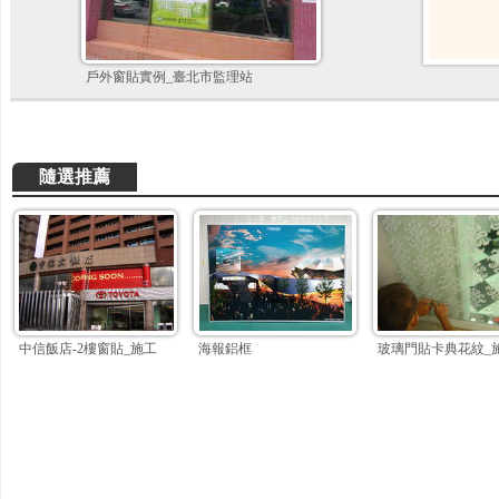
戶外窗貼實例_臺北市監理站
隨選推薦
中信飯店-2樓窗貼_施工
海報鋁框
玻璃門貼卡典花紋_