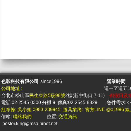
色影科技有限公司
since1996
營業時間
公司地址 :
週一至週五10 
台北市松山區
民生東路5段98號
2樓(新中街口 7-11)
例假日及
電話:02-2545-0300 分機:9 傳真:02-2545-8829
急件
需求
紅布條: 吳小姐 0983-239945 道具業務: 官方LINE @a1996
信箱:
聯絡我們
位置:
交通資訊
poster.king@msa.hine