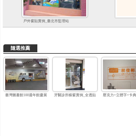
戶外窗貼實例_臺北市監理站
隨選推薦
臺灣圖書館100週年館慶展
牙醫診所櫥窗實例_全透貼紙
壓克力+立體字+卡典割