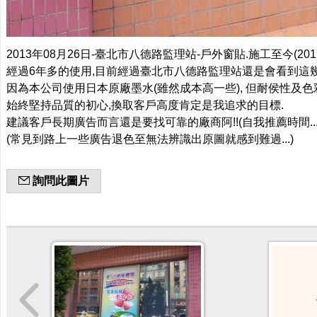
2013年08月26日-臺北市八德路監理站-戶外窗貼.施工至今(2019
經過6年多的使用,目前經過臺北市八德路監理站還是會看到這幾
因為本公司使用日本原廠墨水(雖然成本高一些), 但耐侯性及色
始終堅持品質的初心,換取客戶高度肯定是我追求的目標.
建議客戶長期廣告而言還是要找可靠的廠商阿!!(自我推薦時間...
(常見到路上一些廣告退色至無法辨識出原圖就感到難過...)
詢問此圖片