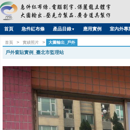
首頁
急件紅布條
產品目錄
應用實例
室內外專
▼
>
>
首頁
實績照片
大圖輸出_戶外
戶外窗貼實例_臺北市監理站