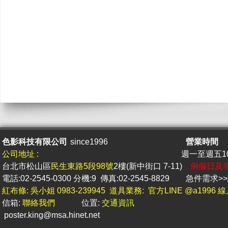
色影科技有限公司
since1996
營業時間
公司地址 :
週一至週五10 
台北市松山區
民生東路5段98號
2樓(新中街口 7-11)
例假日及
電話:02-2545-0300 分機:9 傳真:02-2545-8829
急件
需求
紅布條: 吳小姐 0983-239945 道具業務: 官方LINE @a1996
信箱:
聯絡我們
位置:
交通資訊
poster.king@msa.hine