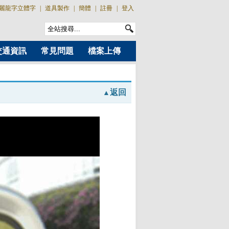
麗龍字立體字
|
道具製作
|
簡體
|
註冊
|
登入
交通資訊
常見問題
檔案上傳
返回
▲