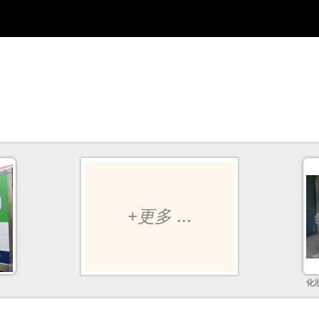
+更多
...
化