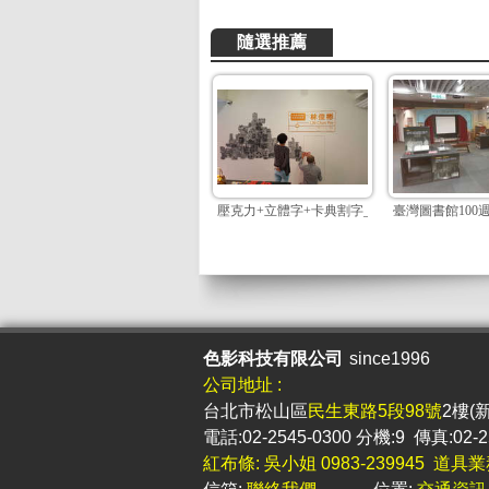
隨選推薦
壓克力+立體字+卡典割字_場佈--001
臺灣圖書館100
色影科技有限公司
since1996
公司地址 :
台北市松山區
民生東路5段98號
2樓(
電話:02-2545-0300 分機:9 傳真:02-2
紅布條: 吳小姐 0983-239945 道具業