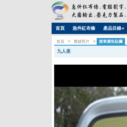
首頁
急件紅布條
產品目錄
▼
>
>
首頁
實績照片
貨車廣告貼圖
九人座