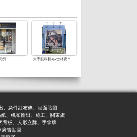
實例
大學眼科帆布-士林夜市
出、急件紅布條、牆面貼圖
貼紙、帆布輸出、施工、關東旗
照背板、人形立牌、手拿牌
車廣
告貼圖