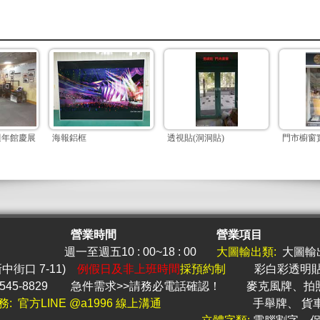
週年館慶展
海報鋁框
透視貼(洞洞貼)
門市櫥窗
營業時間
營業項目
週一至週五10 : 00~18 : 00
大圖
輸出類:
大圖輸
新中街口 7-11)
例假日及非上班時間
採預約制
彩白彩透明
545-8829
急件
需求>>請務必電話確認！
麥克風牌
、
拍
務: 官方LINE @a1996 線上溝通
手舉牌
、
貨