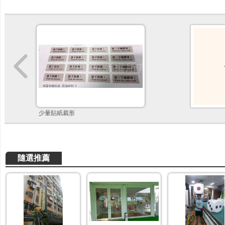
少量貼紙裁形
隨選推薦