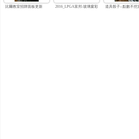
比爾教室招牌面板更新
2016_LPGA富邦-玻璃窗彩白彩
道具骰子--點數不挖