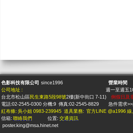
色影科技有限公司
since1996
營業時間
公司地址 :
週一至週五10 
台北市松山區
民生東路5段98號
2樓(新中街口 7-11)
例假日及
電話:02-2545-0300 分機:9 傳真:02-2545-8829
急件
需求
紅布條: 吳小姐 0983-239945 道具業務: 官方LINE @a1996
信箱:
聯絡我們
位置:
交通資訊
poster.king@msa.hine