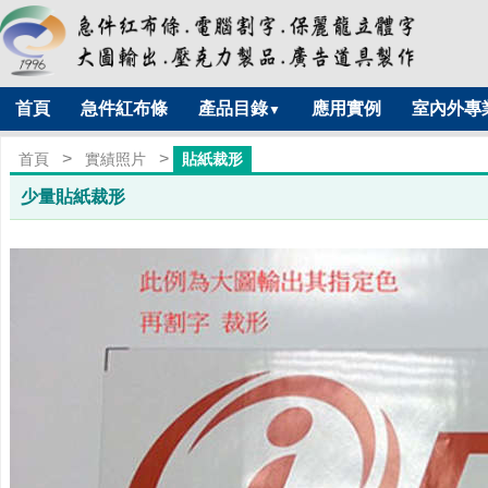
首頁
急件紅布條
產品目錄
應用實例
室內外專
▼
>
>
首頁
實績照片
貼紙裁形
少量貼紙裁形