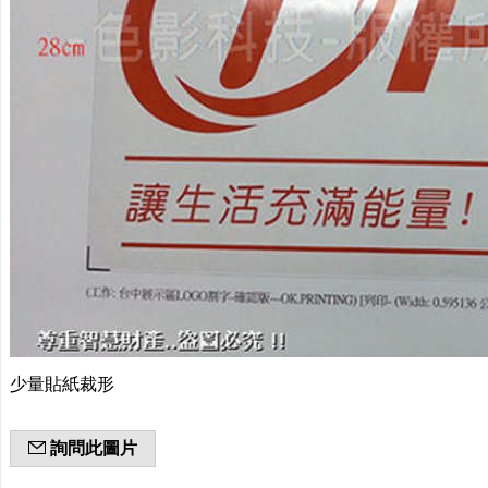
少量貼紙裁形
詢問此圖片