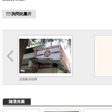
詢問此圖片
店面帆布招牌
隨選推薦