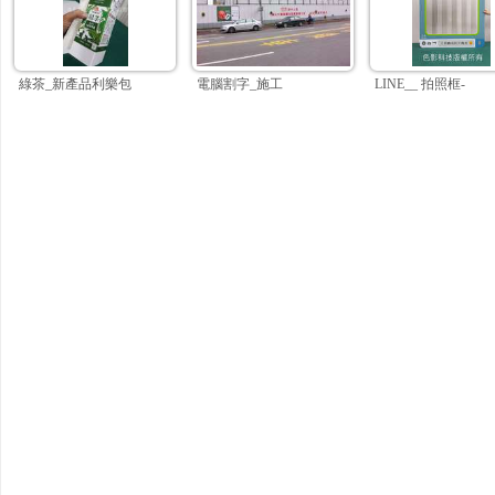
綠茶_新產品利樂包
電腦割字_施工
LINE__ 拍照框-