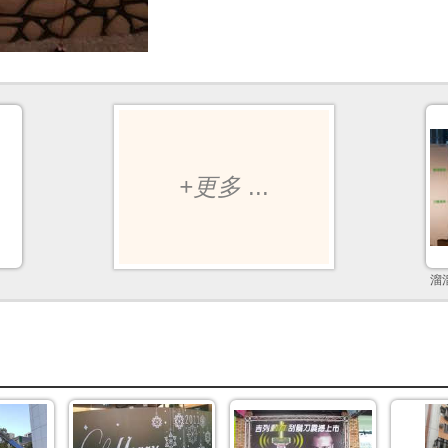
+更多
...
溜