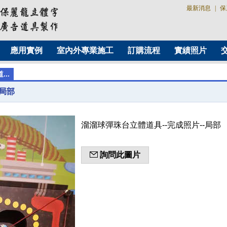
最新消息
|
保
應用實例
室內外專業施工
訂購流程
實績照片
..
-局部
溜溜球彈珠台立體道具--完成照片--局部
詢問此圖片