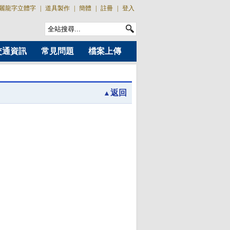
麗龍字立體字
|
道具製作
|
簡體
|
註冊
|
登入
交通資訊
常見問題
檔案上傳
返回
▲