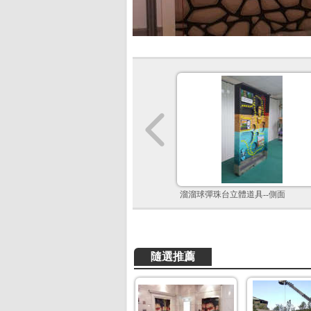
溜溜球彈珠台立體道具--側面
隨選推薦