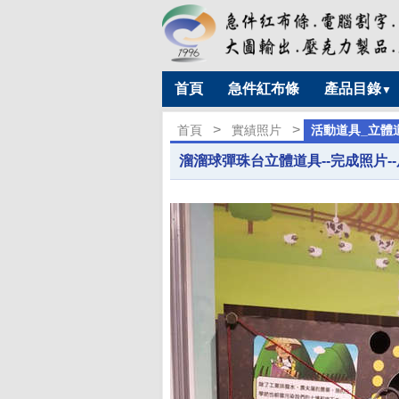
首頁
急件紅布條
產品目錄
▼
>
>
首頁
實績照片
活動道具_立體道.
溜溜球彈珠台立體道具--完成照片-