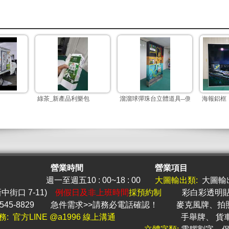
綠茶_新產品利樂包
溜溜球彈珠台立體道具--側面
海報鋁框
營業時間
營業項目
週一至週五10 : 00~18 : 00
大圖
輸出類:
大圖輸
新中街口 7-11)
例假日及非上班時間
採預約制
彩白彩透明
545-8829
急件
需求>>請務必電話確認！
麥克風牌
、
拍
務: 官方LINE @a1996 線上溝通
手舉牌
、
貨