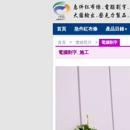
首頁
急件紅布條
產品目錄
▼
>
>
首頁
實績照片
電腦割字
電腦割字_施工