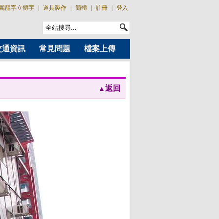
麗龍字立體字
|
道具製作
|
簡體
|
註冊
|
登入
交通資訊
常見問題
檔案上傳
返回
▲