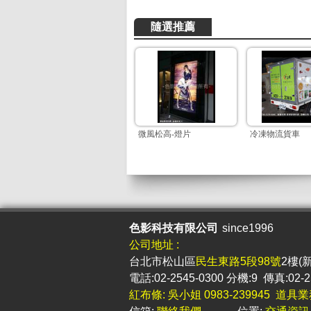
隨選推薦
微風松高-燈片
冷凍物流貨車
色影科技有限公司
since1996
公司地址 :
台北市松山區
民生東路5段98號
2樓(
電話:02-2545-0300 分機:9 傳真:02-2
紅布條: 吳小姐 0983-239945 道具業