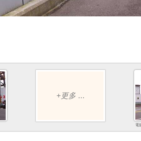
+更多
...
電