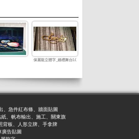
保麗龍立體字_婚禮舞台LOGO
出、急件紅布條、牆面貼圖
貼紙、帆布輸出、施工、關東旗
照背板、人形立牌、手拿牌
車廣
告貼圖