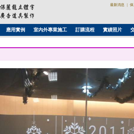
最新消息
|
保
應用實例
室內外專業施工
訂購流程
實績照片