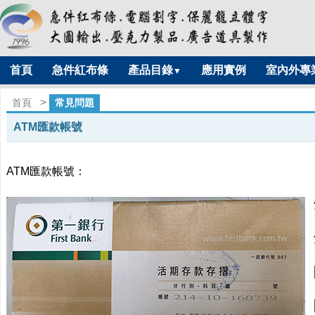
首頁
急件紅布條
產品目錄
應用實例
室內外專
▼
>
首頁
常見問題
ATM匯款帳號
ATM匯款帳號
：