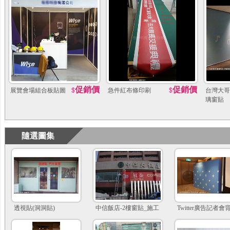
促銷價
促銷價
展覽會場組合板貼圖
$
急件紅布條印刷
$
台灣大哥
璃窗貼
隨選圖集
透視貼(洞洞貼)
中信飯店-2樓窗貼_施工
Twitter廣告記者會