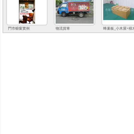
門市櫥窗實例
物流貨車
蜂巢板_小木屋+積