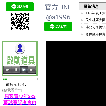
官方LINE
- 最新消息 -
115年 員工旅
▶
@a1996
民生社區大圖輸出
▶
本公司有提供
▶
急件紅布條處理,
▶
隨選圖集
海報鋁框
目前展示影片:
(點我看詳情)
原客青少年3x3
藍球賽記者會啟