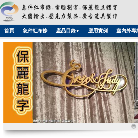
首頁
急件紅布條
產品目錄
應用實例
室內外專
▼