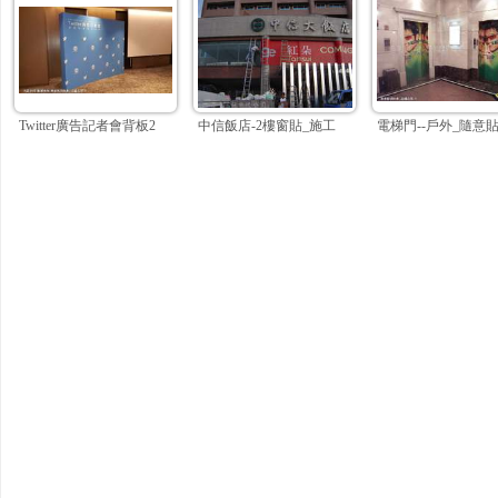
Twitter廣告記者會背板2
中信飯店-2樓窗貼_施工
電梯門--戶外_隨意貼