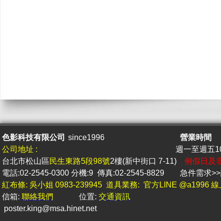
色影科技有限公司
since1996
營業時間
公司地址 :
週一至週五10 
台北市松山區
民生東路5段98號
2樓(新中街口 7-11)
例假日及
電話:02-2545-0300 分機:9 傳真:02-2545-8829
急件
需求
紅布條: 吳小姐 0983-239945 道具業務: 官方LINE @a1996
信箱:
聯絡我們
位置:
交通資訊
poster.king@msa.hine