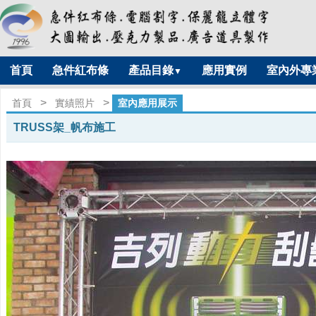
首頁
急件紅布條
產品目錄
應用實例
室內外專
▼
>
>
首頁
實績照片
室內應用展示
TRUSS架_帆布施工