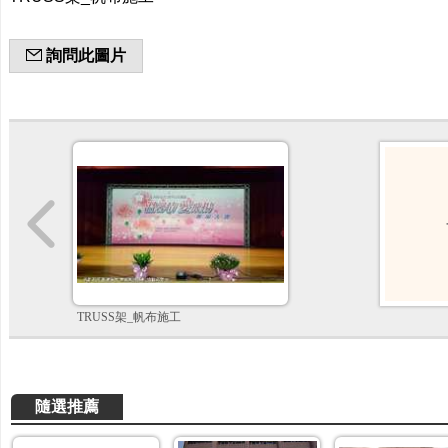
詢問此圖片
TRUSS架_帆布施工
隨選推薦