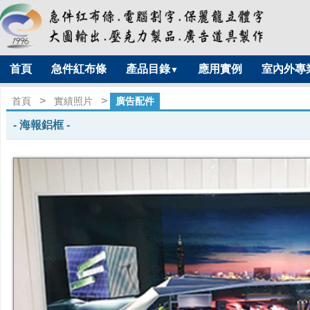
首頁
急件紅布條
產品目錄
應用實例
室內外專
▼
>
>
首頁
實績照片
廣告配件
海報鋁框
- 海報鋁框 -