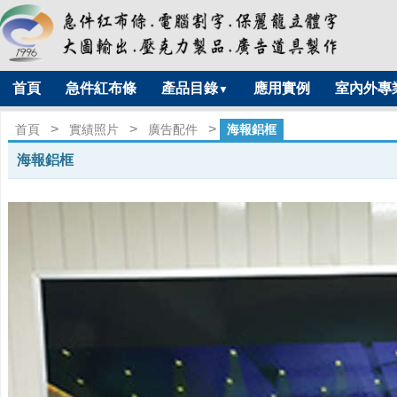
首頁
急件紅布條
產品目錄
應用實例
室內外專
▼
>
>
>
首頁
實績照片
廣告配件
海報鋁框
海報鋁框