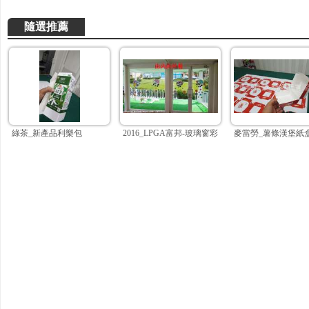
隨選推薦
綠茶_新產品利樂包
2016_LPGA富邦-玻璃窗彩白彩
麥當勞_薯條漢堡紙