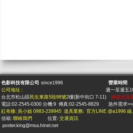
色影科技有限公司
since1996
營業時間
公司地址 :
週一至週五10 
台北市松山區
民生東路5段98號
2樓(新中街口 7-11)
例假日及
電話:02-2545-0300 分機:9 傳真:02-2545-8829
急件
需求
紅布條: 吳小姐 0983-239945 道具業務: 官方LINE @a1996
信箱:
聯絡我們
位置:
交通資訊
poster.king@msa.hine