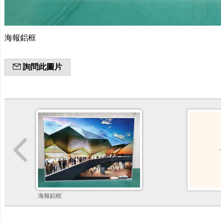
海報鋁框
詢問此圖片
海報鋁框