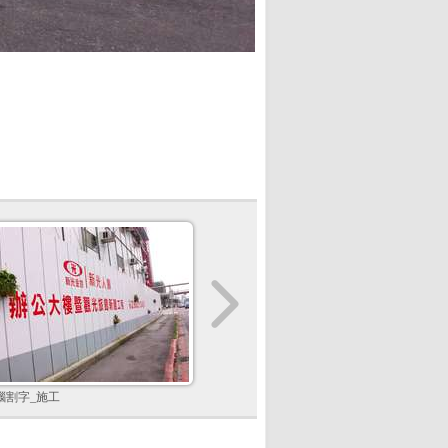
腦割字_施工