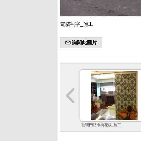
電腦割字_施工
詢問此圖片
玻璃門貼卡典花紋_施工