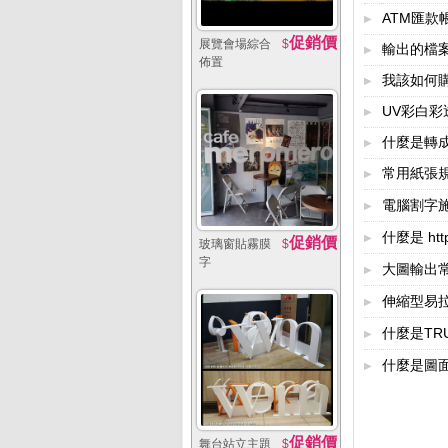
ATM匯款
▶
促銷價
展覽會場綜合
$
輸出的檔
▶
佈置
我該如何購
▶
UV彩白
▶
什麼是轉
▶
常用紙張
▶
電腦割字
▶
什麼是 ht
▶
促銷價
玻璃窗貼霧膜
$
字
大圖輸出
▶
伸縮型易
▶
什麼是TR
▶
什麼是圖
▶
促銷價
舞台站立主題
$