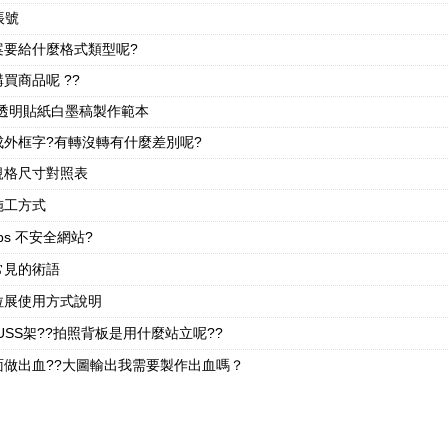
帳號
案要給什麼格式類型呢?
買商品呢 ??
彩透明貼紙白墨稿製作範本
成外框字?有轉沒轉有什麼差別呢?
規格尺寸對照表
施工方式
tps 不安全網站?
常見的術語
拉展使用方式說明
USS架??拍照背板是用什麼站立呢??
面做出血??大圖輸出我需要製作出血嗎？