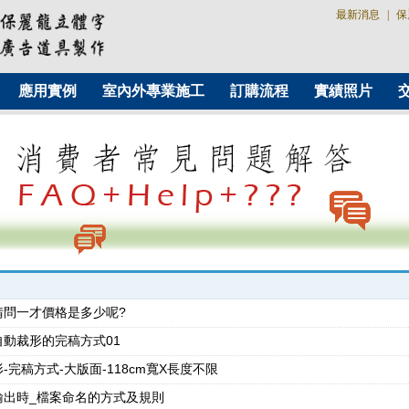
最新消息
|
保
應用實例
室內外專業施工
訂購流程
實績照片
請問一才價格是多少呢?
動裁形的完稿方式01
-完稿方式-大版面-118cm寬X長度不限
輸出時_檔案命名的方式及規則