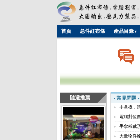
首頁
急件紅布條
產品目錄
▼
隨選推薦
- 常見問題 -
手拿板，
▶
電腦對位自
▶
手拿板裁形
▶
大量物件
▶