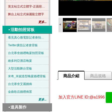
英文站立式立體字-正面彩色-B04
舞台上站立式保麗龍立體字
更多...
◂
▪
活動拍照背板
看見真心微電影記者會拍照背板
Twitter廣告記者會背板
台北寒舍婚禮晚宴拍照背板
維多利亞酒店晚宴
大型活動舞台背板
商品介紹
商品規格
米奇_米妮造型晚宴婚禮背板
台北寒舍艾麗婚佈
金曲歌后婚禮佈置
加入官方LINE ID:@a1996
更多...
▪
道具製作