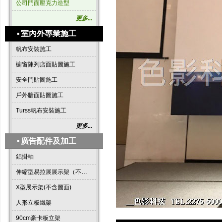
公司門面壓克力造型
更多...
▪
室內外專業施工
帆布安裝施工
櫥窗陳列店面貼圖施工
安全門貼圖施工
戶外牆面貼圖施工
Turss帆布安裝施工
更多...
▪
廣告配件及加工
鋁掛軸
伸縮型易拉展展示架（不含圖面）
X型展示架(不含圖面)
人形立板鐵架
90cm豪卡板立架