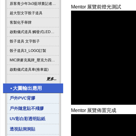
原客青少年3x3藍球賽記者會啟動道具
Mentor 展覽前燈光測試
超大型文字骰子道具
客製化手舉牌
啟動儀式道具:觸發式LED發光燈條字板
骰子道具 文字骰子
骰子道具3_LOGO訂製
MIC牌麥克風牌_壓克力四方形
啟動儀式道具車(推車篇)
更多...
▪
大圖輸出應用
戶外PVC背膠
戶外隨意貼不殘膠
Mentor 展覽佈置完成
UV彩白彩透明貼紙
透視貼洞洞貼