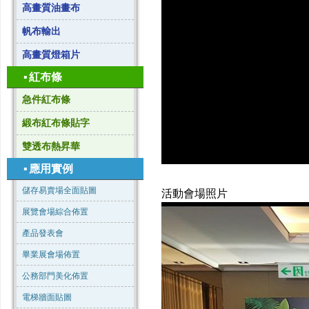
高畫質油畫布
帆布輸出
高畫質燈箱片
▪
紅布條
急件紅布條
緞布紅布條貼字
雙透布熱昇華
▪
應用實例
儲存易賣場全面貼圖
活動會場照片
展覽會場綜合佈置
產品發表會
畢業展會場佈置
公務部門美化佈置
電梯牆面貼圖