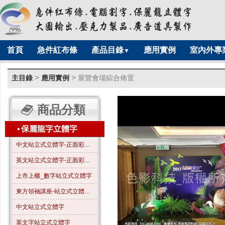
首頁
急件紅布條
產品目錄
應用實例
室內外專
▼
>
>
主目錄
應用實例
展覽會場綜合佈置
商品分類
▪
保麗龍字立體字
中文站立式立體字-正面彩色-A01
英文站立式立體字-正面彩色-B01
上市上櫃_數字站立式立體字
東方領袖講座-站立式立體字_全字噴漆_霧金色
中文站立式立體字
英文字站立式立體字