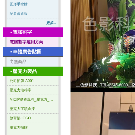
圓形手拿牌
記者會背板
更多...
▪
電腦割字
電腦割字運用方向
▪
車體廣告貼圖
尚無商品...
▪
壓克力製品
公司招牌-A001
壓克力泡棉字
MIC牌麥克風牌_壓克力_三角形
壓克力字噴金漆
教育部LOGO
壓克力招牌