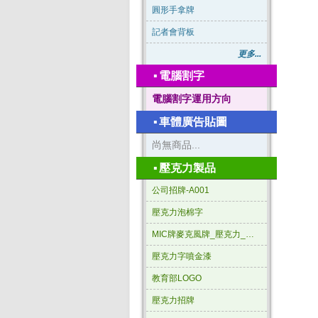
圓形手拿牌
記者會背板
更多...
▪
電腦割字
電腦割字運用方向
▪
車體廣告貼圖
尚無商品...
▪
壓克力製品
公司招牌-A001
壓克力泡棉字
MIC牌麥克風牌_壓克力_三角形
壓克力字噴金漆
教育部LOGO
壓克力招牌