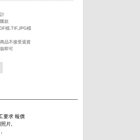
計
匯款
DF檔,TIF,JPG檔
商品不接受退貨
裝即可
工要求 報價
照片,
，