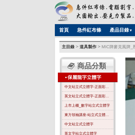
首頁
急件紅布條
產品目錄
▼
>
>
主目錄
道具製作
MIC牌麥克風牌
商品分類
▪
保麗龍字立體字
中文站立式立體字-正面彩色-A01
英文站立式立體字-正面彩色-B01
上市上櫃_數字站立式立體字
東方領袖講座-站立式立體字_全字噴漆_霧金色
中文站立式立體字
英文字站立式立體字