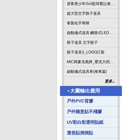
原客青少年3x3藍球賽記者會啟動道具
超大型文字骰子道具
客製化手舉牌
啟動儀式道具:觸發式LED發光燈條字板
骰子道具 文字骰子
骰子道具3_LOGO訂製
MIC牌麥克風牌_壓克力四方形
啟動儀式道具車(推車篇)
更多...
▪
大圖輸出應用
戶外PVC背膠
戶外隨意貼不殘膠
UV彩白彩透明貼紙
透視貼洞洞貼