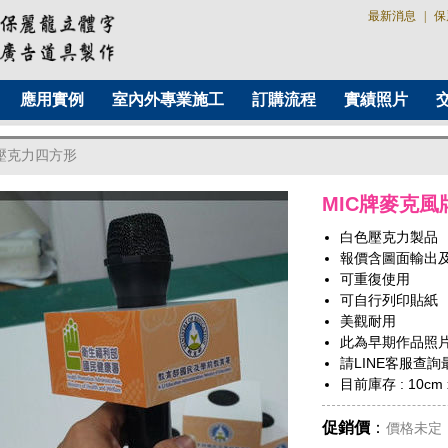
最新消息
|
保
應用實例
室內外專業施工
訂購流程
實績照片
_壓克力四方形
MIC牌麥克風
白色壓克力製品
報價含圖面輸出
可重復使用
可自行列印貼紙
美觀耐用
此為早期作品照
請LINE客服查
目前庫存 : 10cm 
促銷價
：
價格未定