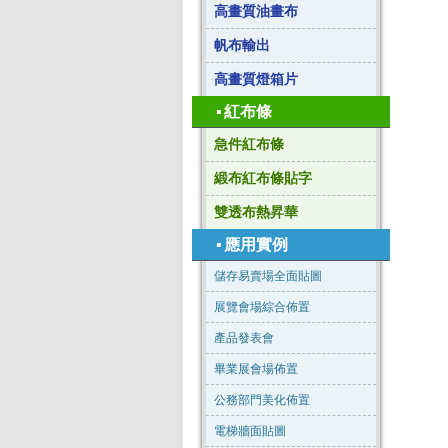
高畫質油畫布
帆布輸出
高畫質燈箱片
▪
紅布條
急件紅布條
緞布紅布條貼字
雙透布熱昇華
▪
應用實例
儲存易賣場全面貼圖
展覽會場綜合佈置
產品發表會
畢業展會場佈置
公務部門美化佈置
電梯牆面貼圖