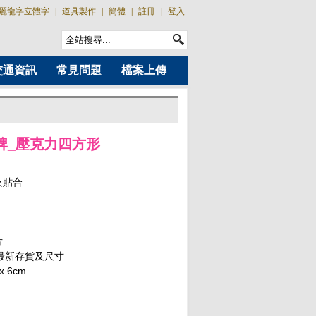
麗龍字立體字
|
道具製作
|
簡體
|
註冊
|
登入
交通資訊
常見問題
檔案上傳
牌_壓克力四方形
及貼合
片
詢最新存貨及尺寸
x 6cm