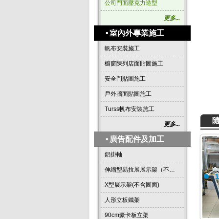
公司門面壓克力造型
更多...
▪
室內外專業施工
帆布安裝施工
櫥窗陳列店面貼圖施工
安全門貼圖施工
戶外牆面貼圖施工
Turss帆布安裝施工
更多...
▪
廣告配件及加工
鋁掛軸
伸縮型易拉展展示架（不含圖面）
X型展示架(不含圖面)
人形立板鐵架
90cm豪卡板立架