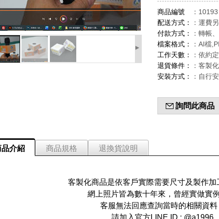
商品編號
：10193
配送方式：
：運費另
付款方式：
：轉帳、
檔案格式：
：AI檔,P
▸
工作天數：
：依約定
退貨條件：
：客製化
安裝方式：
：自行安
詢問此商品
商品介紹
商品規格
退換貨說明
客製化商品是依客戶實際需要尺寸及製作加
網上照片皆為數十年來，曾經實做實例
客服無法回應查詢當時的相關資料
請加入官方LINE ID : @a1996