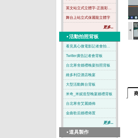
英文站立式立體字-正面彩色-B04
舞台上站立式保麗龍立體字
更多...
◂
▪
活動拍照背板
看見真心微電影記者會拍照背板
Twitter廣告記者會背板
台北寒舍婚禮晚宴拍照背板
維多利亞酒店晚宴
大型活動舞台背板
米奇_米妮造型晚宴婚禮背板
台北寒舍艾麗婚佈
金曲歌后婚禮佈置
更多...
▪
道具製作