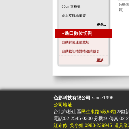
啟動儀
60cm立板架
篇)
桌上立牌紙腳架
更多...
▪
進口數位切割
自動對位連續裁切
自動裁切捲對捲連續裁切
更多...
色影科技有限公司
since1996
公司地址 :
台北市松山區
民生東路5段98號
2樓(
電話:02-2545-0300 分機:9 傳真:02-2
紅布條: 吳小姐 0983-239945 道具業