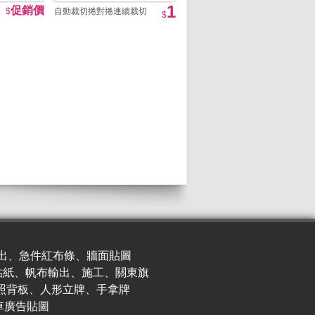
1
促銷價
$
自動裁切捲對捲連續裁切
$
出、急件紅布條、牆面貼圖
貼紙、帆布輸出、施工、關東旗
照背板、人形立牌、手拿牌
車廣
告貼圖