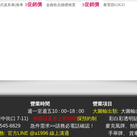
促銷價
促銷價
式道具車(推車
$
金曲歌后婚禮佈置
$
教育部LOGO
營業時間
營業項目
週一至週五10 : 00~18 : 00
大圖
輸出類:
大圖輸
新中街口 7-11)
例假日及非上班時間
採預約制
彩白彩透明
545-8829
急件
需求>>請務必電話確認！
麥克風牌
、
拍
務: 官方LINE @a1996 線上溝通
手舉牌
、
貨