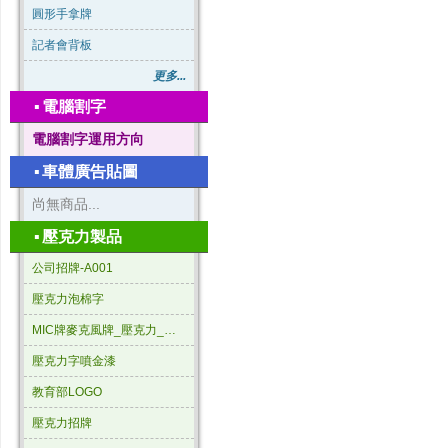
圓形手拿牌
記者會背板
更多...
▪
電腦割字
電腦割字運用方向
▪
車體廣告貼圖
尚無商品...
▪
壓克力製品
公司招牌-A001
壓克力泡棉字
MIC牌麥克風牌_壓克力_三角形
壓克力字噴金漆
教育部LOGO
壓克力招牌