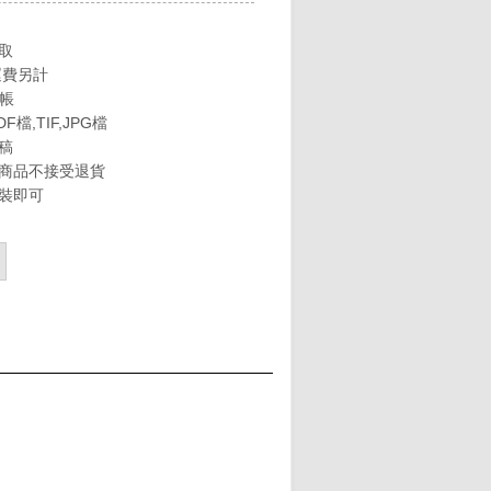
取
運費另計
轉帳
DF檔,TIF,JPG檔
稿
商品不接受退貨
裝即可