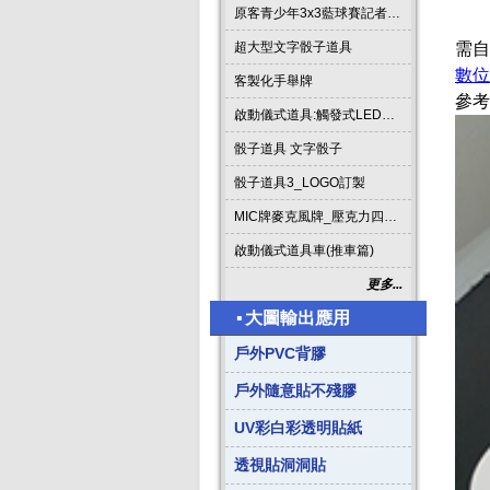
原客青少年3x3藍球賽記者會啟動道具
超大型文字骰子道具
需自
數位
客製化手舉牌
參考
啟動儀式道具:觸發式LED發光燈條字板
骰子道具 文字骰子
骰子道具3_LOGO訂製
MIC牌麥克風牌_壓克力四方形
啟動儀式道具車(推車篇)
更多...
▪
大圖輸出應用
戶外PVC背膠
戶外隨意貼不殘膠
UV彩白彩透明貼紙
透視貼洞洞貼