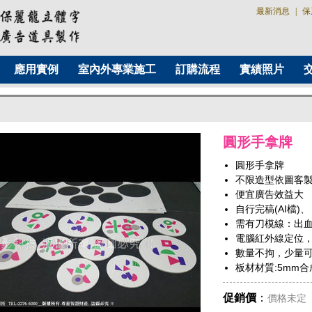
最新消息
|
保
應用實例
室內外專業施工
訂購流程
實績照片
圓形手拿牌
圓形手拿牌
不限造型依圖客
便宜廣告效益大
自行完稿(AI檔)、
需有刀模線：出
電腦紅外線定位
數量不拘，少量
板材材質:5mm合
促銷價
：
價格未定