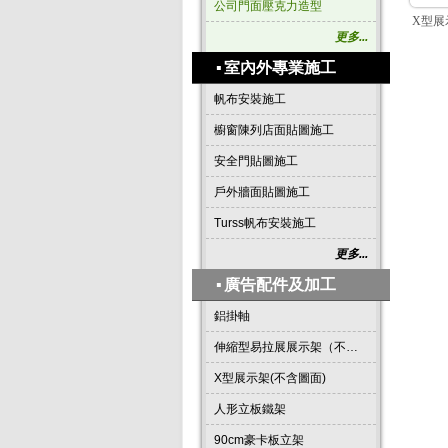
公司門面壓克力造型
X型展
更多...
▪
室內外專業施工
帆布安裝施工
櫥窗陳列店面貼圖施工
安全門貼圖施工
戶外牆面貼圖施工
Turss帆布安裝施工
更多...
▪
廣告配件及加工
鋁掛軸
伸縮型易拉展展示架（不含圖面）
X型展示架(不含圖面)
人形立板鐵架
90cm豪卡板立架