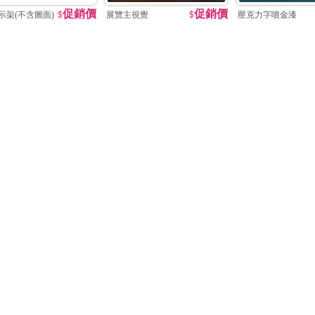
促銷價
促銷價
示架(不含圖面)
$
展覽主視覺
$
壓克力字噴金漆