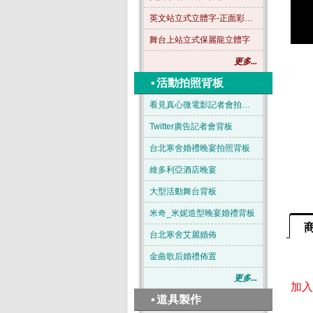
英文站立式立體字-正面彩色-B04
舞台上站立式保麗龍立體字
更多...
▪
活動拍照背板
看見真心微電影記者會拍照背板
Twitter廣告記者會背板
台北寒舍婚禮晚宴拍照背板
維多利亞酒店晚宴
大型活動舞台背板
米奇_米妮造型晚宴婚禮背板
台北寒舍艾麗婚佈
金曲歌后婚禮佈置
更多...
加入官
▪
道具製作