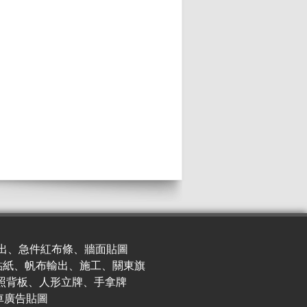
出、急件紅布條、牆面貼圖
貼紙、帆布輸出、施工、關東旗
照背板、人形立牌、手拿牌
車廣
告貼圖