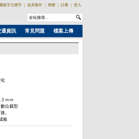
麗龍字立體字
|
道具製作
|
簡體
|
註冊
|
登入
交通資訊
常見問題
檔案上傳
製化
血２ｍｍ
，數位裁型
可接。
成板