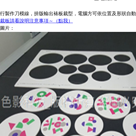
行製作刀模線，拚版輸出裱板裁型，電腦方可依位置及形狀自動化
裁板請看說明注意事項～（點我）
圖片：