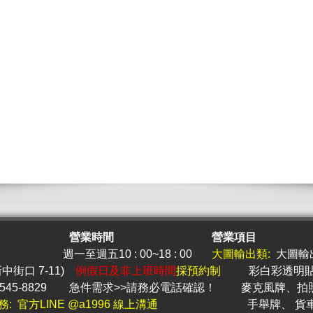
營業時間
營業項目
週一至週五10 : 00~18 : 00
大圖
輸出類:
大圖輸
新中街口 7-11)
例假日及非上班時間
採預約制
彩白彩透明
545-8829
急件
需求>>請務必電話確認！
麥克風牌
、
拍
務: 官方LINE @a1996 線上溝通
手舉牌
、
貨