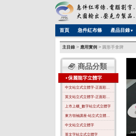
首頁
急件紅布條
產品目錄
▼
>
>
主目錄
應用實例
圓形手拿牌
商品分類
▪
保麗龍字立體字
中文站立式立體字-正面彩色-A01
英文站立式立體字-正面彩色-B01
上市上櫃_數字站立式立體字
東方領袖講座-站立式立體字_全字噴漆_霧金色
中文站立式立體字
英文字站立式立體字