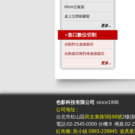
60cm立板架
桌上立牌紙腳架
更多...
▪
進口數位切割
自動對位連續裁切
自動裁切捲對捲連續裁切
更多...
色影科技有限公司
since1996
公司地址 :
台北市松山區
民生東路5段98號
2樓(
電話:02-2545-0300 分機:9 傳真:02-2
紅布條: 吳小姐 0983-239945 道具業