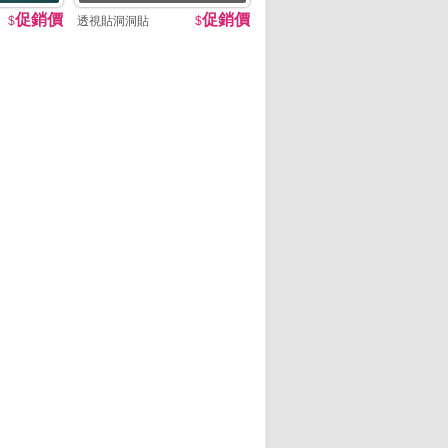
促銷價
促銷價
$
透視貼洞洞貼
$