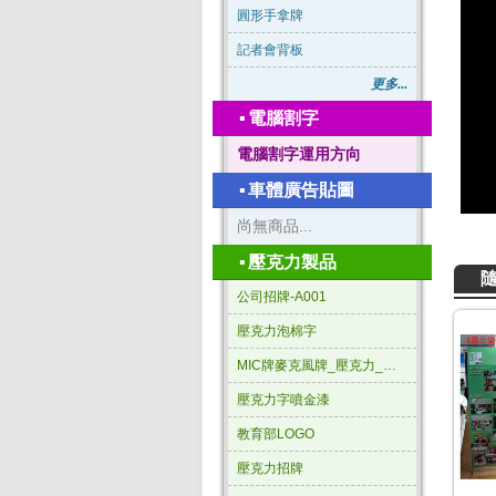
圓形手拿牌
記者會背板
更多...
▪
電腦割字
電腦割字運用方向
▪
車體廣告貼圖
尚無商品...
▪
壓克力製品
公司招牌-A001
壓克力泡棉字
MIC牌麥克風牌_壓克力_三角形
壓克力字噴金漆
教育部LOGO
壓克力招牌