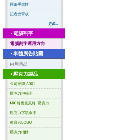
圓形手拿牌
記者會背板
更多...
▪
電腦割字
電腦割字運用方向
▪
車體廣告貼圖
尚無商品...
▪
壓克力製品
公司招牌-A001
壓克力泡棉字
MIC牌麥克風牌_壓克力_三角形
壓克力字噴金漆
教育部LOGO
壓克力招牌