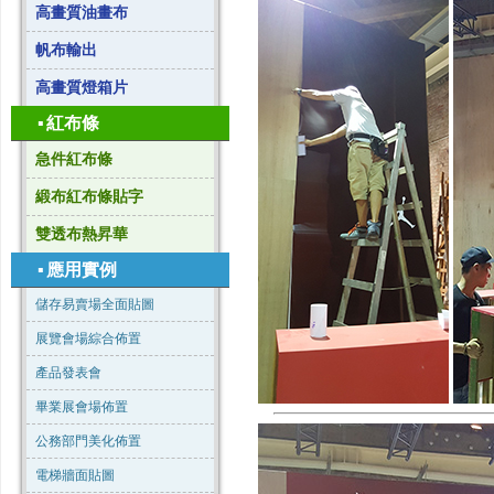
高畫質油畫布
帆布輸出
高畫質燈箱片
▪
紅布條
急件紅布條
緞布紅布條貼字
雙透布熱昇華
▪
應用實例
儲存易賣場全面貼圖
展覽會場綜合佈置
產品發表會
畢業展會場佈置
公務部門美化佈置
電梯牆面貼圖