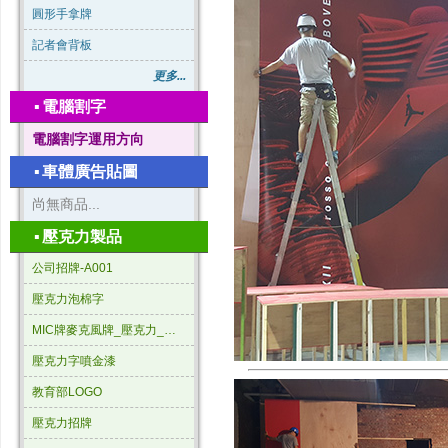
圓形手拿牌
記者會背板
更多...
▪
電腦割字
電腦割字運用方向
▪
車體廣告貼圖
尚無商品...
▪
壓克力製品
公司招牌-A001
壓克力泡棉字
MIC牌麥克風牌_壓克力_三角形
壓克力字噴金漆
教育部LOGO
壓克力招牌