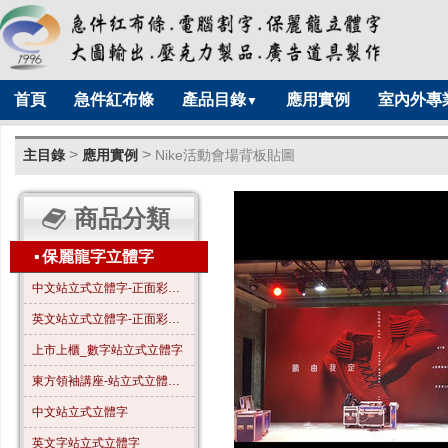
首頁
急件紅布條
產品目錄
應用實例
室內外專
▼
>
>
主目錄
應用實例
Nike活動會場背板貼圖
商品分類
▪
保麗龍字立體字
中文站立式立體字-正面彩色-A01
英文站立式立體字-正面彩色-B01
上市上櫃_數字站立式立體字
東方領袖講座-站立式立體字_全字噴漆_霧金色
中文站立式立體字
英文字站立式立體字