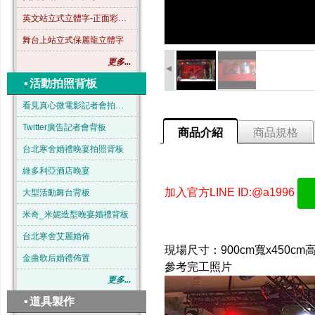
英文站立式立體字-正面彩色-B04
舞台上站立式保麗龍立體字
更多...
◂
▪
活動拍照背板
看見真心微電影記者會拍照背板
Twitter廣告記者會背板
商品介紹
商品規格
台北寒舍婚禮晚宴拍照背板
維多利亞酒店晚宴
加入官方LINE ID:@a1996
大型活動舞台背板
米奇_米妮造型晚宴婚禮背板
台北寒舍艾麗婚佈
現場尺寸：900cm寬x450
金曲歌后婚禮佈置
參考完工照片
更多...
▪
道具製作