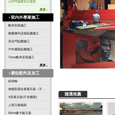
公司門面壓克力造型
更多...
▪
室內外專業施工
帆布安裝施工
櫥窗陳列店面貼圖施工
安全門貼圖施工
戶外牆面貼圖施工
Turss帆布安裝施工
更多...
▪
廣告配件及加工
鋁掛軸
伸縮型易拉展展示架（不含圖面）
隨選推薦
X型展示架(不含圖面)
人形立板鐵架
90cm豪卡板立架