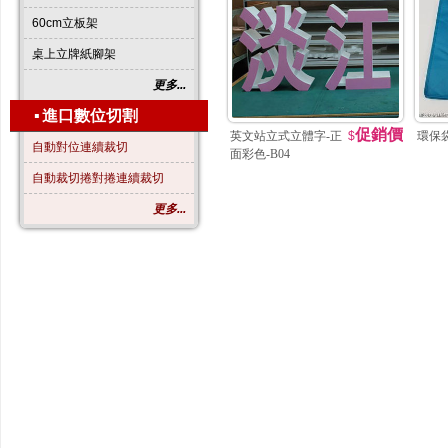
60cm立板架
桌上立牌紙腳架
更多...
▪
進口數位切割
促銷價
英文站立式立體字-正
$
環保
自動對位連續裁切
面彩色-B04
自動裁切捲對捲連續裁切
更多...