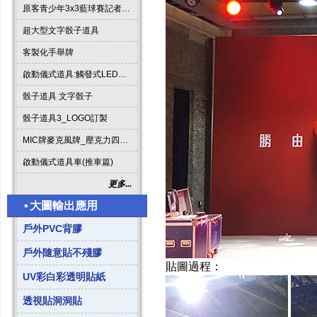
原客青少年3x3藍球賽記者會啟動道具
超大型文字骰子道具
客製化手舉牌
啟動儀式道具:觸發式LED發光燈條字板
骰子道具 文字骰子
骰子道具3_LOGO訂製
MIC牌麥克風牌_壓克力四方形
啟動儀式道具車(推車篇)
更多...
▪
大圖輸出應用
戶外PVC背膠
戶外隨意貼不殘膠
貼圖過程：
UV彩白彩透明貼紙
透視貼洞洞貼