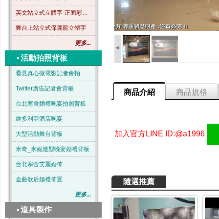
英文站立式立體字-正面彩色-B04
舞台上站立式保麗龍立體字
更多...
◂
▪
活動拍照背板
看見真心微電影記者會拍照背板
Twitter廣告記者會背板
商品介紹
商品規格
台北寒舍婚禮晚宴拍照背板
維多利亞酒店晚宴
加入官方LINE ID:@a1996
大型活動舞台背板
米奇_米妮造型晚宴婚禮背板
台北寒舍艾麗婚佈
金曲歌后婚禮佈置
隨選推薦
更多...
▪
道具製作