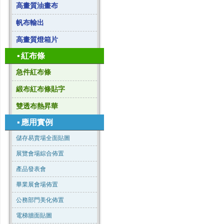
高畫質油畫布
帆布輸出
高畫質燈箱片
▪
紅布條
急件紅布條
緞布紅布條貼字
雙透布熱昇華
▪
應用實例
儲存易賣場全面貼圖
展覽會場綜合佈置
產品發表會
畢業展會場佈置
公務部門美化佈置
電梯牆面貼圖