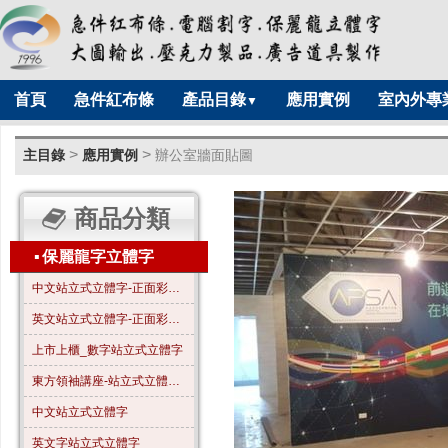
首頁
急件紅布條
產品目錄
應用實例
室內外專
▼
>
>
主目錄
應用實例
辦公室牆面貼圖
商品分類
▪
保麗龍字立體字
中文站立式立體字-正面彩色-A01
英文站立式立體字-正面彩色-B01
上市上櫃_數字站立式立體字
東方領袖講座-站立式立體字_全字噴漆_霧金色
中文站立式立體字
英文字站立式立體字