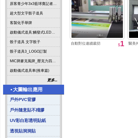
原客青少年3x3藍球賽記者會啟動道具
超大型文字骰子道具
客製化手舉牌
啟動儀式道具:觸發式LED發光燈條字板
1
骰子道具 文字骰子
自動對位連續裁切
醫美
$
骰子道具3_LOGO訂製
MIC牌麥克風牌_壓克力四方形
啟動儀式道具車(推車篇)
更多...
▪
大圖輸出應用
戶外PVC背膠
戶外隨意貼不殘膠
UV彩白彩透明貼紙
透視貼洞洞貼