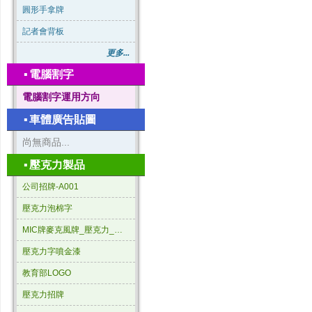
圓形手拿牌
記者會背板
更多...
▪
電腦割字
電腦割字運用方向
▪
車體廣告貼圖
尚無商品...
▪
壓克力製品
公司招牌-A001
壓克力泡棉字
MIC牌麥克風牌_壓克力_三角形
壓克力字噴金漆
教育部LOGO
壓克力招牌