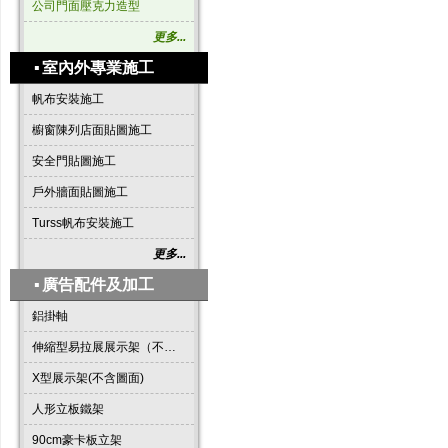
公司門面壓克力造型
更多...
▪
室內外專業施工
帆布安裝施工
櫥窗陳列店面貼圖施工
安全門貼圖施工
戶外牆面貼圖施工
Turss帆布安裝施工
更多...
▪
廣告配件及加工
鋁掛軸
伸縮型易拉展展示架（不含圖面）
X型展示架(不含圖面)
人形立板鐵架
90cm豪卡板立架