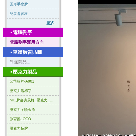
圓形手拿牌
記者會背板
更多...
▪
電腦割字
電腦割字運用方向
▪
車體廣告貼圖
尚無商品...
▪
壓克力製品
公司招牌-A001
壓克力泡棉字
MIC牌麥克風牌_壓克力_三角形
壓克力字噴金漆
教育部LOGO
壓克力招牌