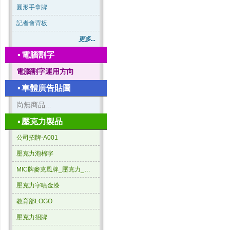
圓形手拿牌
記者會背板
更多...
▪
電腦割字
電腦割字運用方向
▪
車體廣告貼圖
尚無商品...
▪
壓克力製品
公司招牌-A001
壓克力泡棉字
MIC牌麥克風牌_壓克力_三角形
壓克力字噴金漆
教育部LOGO
壓克力招牌