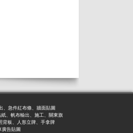
出、急件紅布條、牆面貼圖
貼紙、帆布輸出、施工、關東旗
照背板、人形立牌、手拿牌
車廣
告貼圖