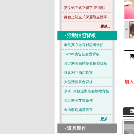
英文站立式立體字-正面彩色-B04
舞台上站立式保麗龍立體字
更多...
◂
▪
活動拍照背板
看見真心微電影記者會拍照背板
Twitter廣告記者會背板
台北寒舍婚禮晚宴拍照背板
維多利亞酒店晚宴
加入官
大型活動舞台背板
米奇_米妮造型晚宴婚禮背板
台北寒舍艾麗婚佈
金曲歌后婚禮佈置
更多...
▪
道具製作