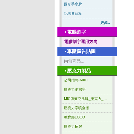
圓形手拿牌
記者會背板
更多...
▪
電腦割字
電腦割字運用方向
▪
車體廣告貼圖
尚無商品...
▪
壓克力製品
公司招牌-A001
壓克力泡棉字
MIC牌麥克風牌_壓克力_三角形
壓克力字噴金漆
教育部LOGO
壓克力招牌