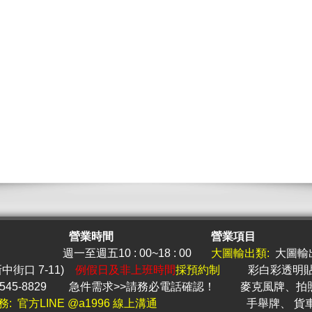
營業時間
營業項目
週一至週五10 : 00~18 : 00
大圖
輸出類:
大圖輸
新中街口 7-11)
例假日及非上班時間
採預約制
彩白彩透明
545-8829
急件
需求>>請務必電話確認！
麥克風牌
、
拍
務: 官方LINE @a1996 線上溝通
手舉牌
、
貨