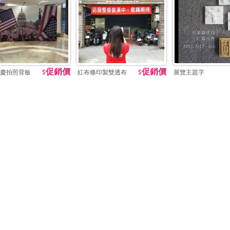
促銷價
促銷價
慶拍照背板
$
紅布條印製雙透布
$
展覽主題字