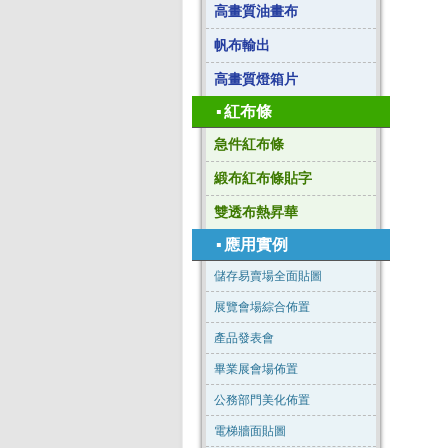
高畫質油畫布
帆布輸出
高畫質燈箱片
▪
紅布條
急件紅布條
緞布紅布條貼字
雙透布熱昇華
▪
應用實例
儲存易賣場全面貼圖
展覽會場綜合佈置
產品發表會
畢業展會場佈置
公務部門美化佈置
電梯牆面貼圖