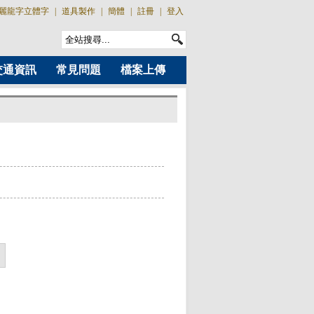
麗龍字立體字
|
道具製作
|
簡體
|
註冊
|
登入
交通資訊
常見問題
檔案上傳