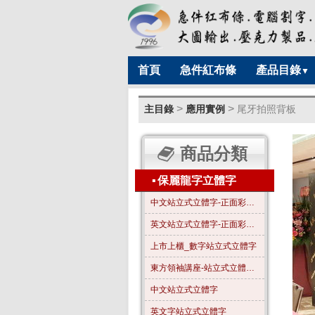
首頁
急件紅布條
產品目錄
▼
>
>
主目錄
應用實例
尾牙拍照背板
商品分類
▪
保麗龍字立體字
中文站立式立體字-正面彩色-A01
英文站立式立體字-正面彩色-B01
上市上櫃_數字站立式立體字
東方領袖講座-站立式立體字_全字噴漆_霧金色
中文站立式立體字
英文字站立式立體字