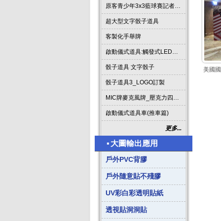
原客青少年3x3藍球賽記者會啟動道具
超大型文字骰子道具
客製化手舉牌
啟動儀式道具:觸發式LED發光燈條字板
骰子道具 文字骰子
美國國
骰子道具3_LOGO訂製
MIC牌麥克風牌_壓克力四方形
啟動儀式道具車(推車篇)
更多...
▪
大圖輸出應用
戶外PVC背膠
戶外隨意貼不殘膠
UV彩白彩透明貼紙
透視貼洞洞貼