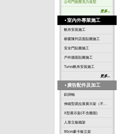
公司門面壓克力造型
更多...
▪
室內外專業施工
帆布安裝施工
櫥窗陳列店面貼圖施工
安全門貼圖施工
戶外牆面貼圖施工
Turss帆布安裝施工
更多...
▪
廣告配件及加工
鋁掛軸
伸縮型易拉展展示架（不含圖面）
X型展示架(不含圖面)
人形立板鐵架
90cm豪卡板立架