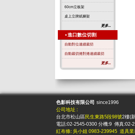
60cm立板架
桌上立牌紙腳架
更多...
▪
進口數位切割
自動對位連續裁切
自動裁切捲對捲連續裁切
更多...
色影科技有限公司
since1996
公司地址 :
台北市松山區
民生東路5段98號
2樓(
電話:02-2545-0300 分機:9 傳真:02-2
紅布條: 吳小姐 0983-239945 道具業