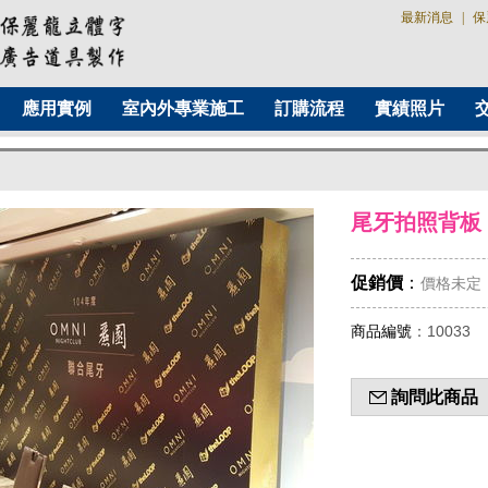
最新消息
|
保
應用實例
室內外專業施工
訂購流程
實績照片
尾牙拍照背板
促銷價
：
價格未定
商品編號
：10033
詢問此商品