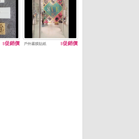
促銷價
促銷價
$
戶外霧膜貼紙
$