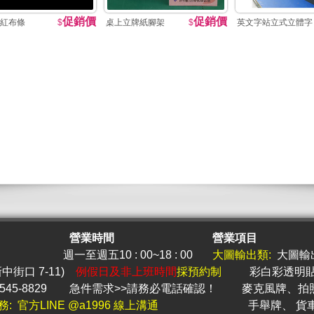
促銷價
促銷價
紅布條
$
桌上立牌紙腳架
$
英文字站立式立體字
營業時間
營業項目
週一至週五10 : 00~18 : 00
大圖
輸出類:
大圖輸
新中街口 7-11)
例假日及非上班時間
採預約制
彩白彩透明
545-8829
急件
需求>>請務必電話確認！
麥克風牌
、
拍
務: 官方LINE @a1996 線上溝通
手舉牌
、
貨