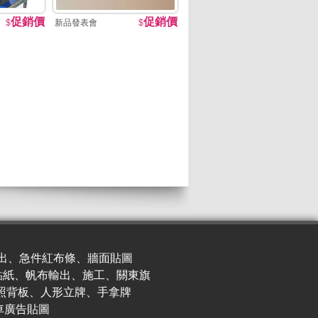
促銷價
促銷價
$
新品發表會
$
出、急件紅布條、牆面貼圖
貼紙、帆布輸出、施工、關東旗
照背板、人形立牌、手拿牌
車廣
告貼圖