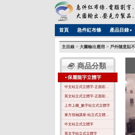
首頁
急件紅布條
產品目錄
▼
>
>
主目錄
大圖輸出應用
戶外隨意貼
商品分類
▪
保麗龍字立體字
中文站立式立體字-正面彩色-A01
英文站立式立體字-正面彩色-B01
上市上櫃_數字站立式立體字
東方領袖講座-站立式立體字_全字噴漆_霧金色
中文站立式立體字
英文字站立式立體字