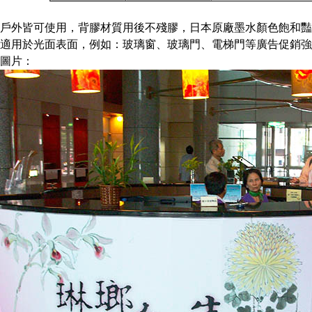
戶外皆可使用，背膠材質用後不殘膠，日本原廠墨水顏色飽和豔
適用於光面表面，例如：玻璃窗
、
玻璃門
、
電梯門等廣告促銷強
圖片：