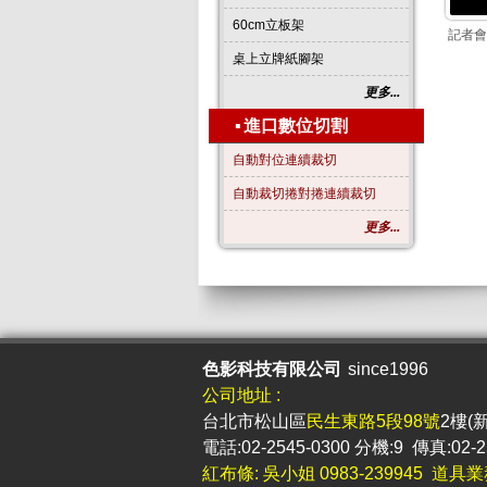
60cm立板架
記者會
桌上立牌紙腳架
更多...
▪
進口數位切割
自動對位連續裁切
自動裁切捲對捲連續裁切
更多...
色影科技有限公司
since1996
公司地址 :
台北市松山區
民生東路5段98號
2樓(
電話:02-2545-0300 分機:9 傳真:02-2
紅布條: 吳小姐 0983-239945 道具業