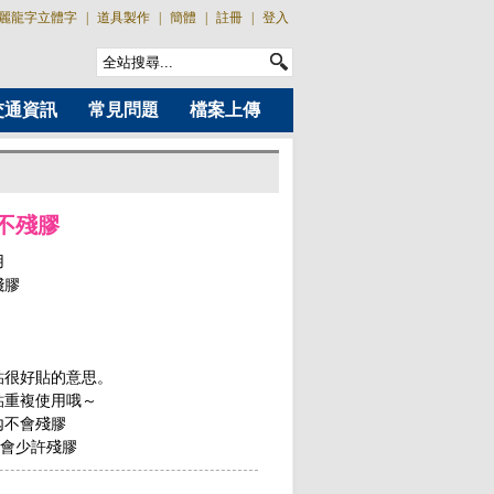
麗龍字立體字
|
道具製作
|
簡體
|
註冊
|
登入
交通資訊
常見問題
檔案上傳
不殘膠
用
殘膠
貼很好貼的意思。
貼重複使用哦～
內不會殘膠
是會少許殘膠