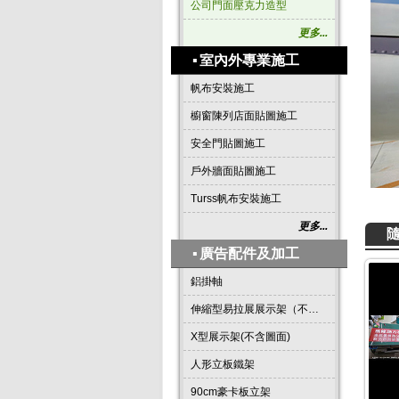
公司門面壓克力造型
更多...
▪
室內外專業施工
帆布安裝施工
櫥窗陳列店面貼圖施工
安全門貼圖施工
戶外牆面貼圖施工
Turss帆布安裝施工
更多...
▪
廣告配件及加工
鋁掛軸
伸縮型易拉展展示架（不含圖面）
X型展示架(不含圖面)
人形立板鐵架
90cm豪卡板立架