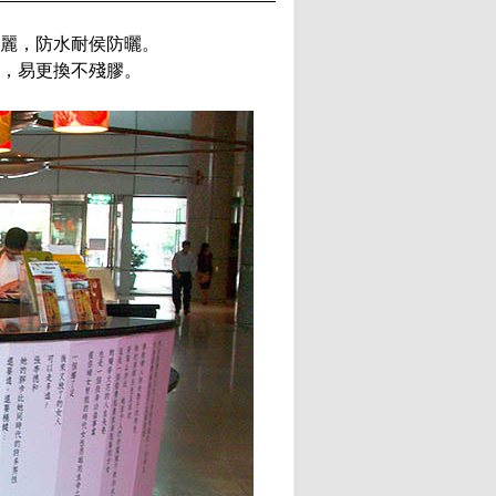
麗，防水耐侯防曬。
，易更換不殘膠。