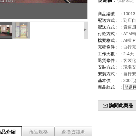
促銷價
：
價格未定
商品編號
：10013
配送方式：
：到店自
配送方式：
：貨運,
▸
付款方式：
：ATM
檔案格式：
：AI檔,P
完稿條件：
：自行完
工作天數：
：2-4天
退貨條件：
：客製化
安裝方式：
：現場安
安裝方式：
：自行安
基本價
：300
商品款式
：
詢問此商品
商品介紹
商品規格
退換貨說明