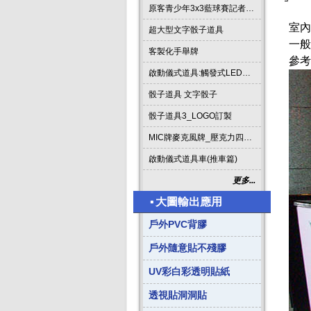
原客青少年3x3藍球賽記者會啟動道具
室內
超大型文字骰子道具
一般
客製化手舉牌
參考
啟動儀式道具:觸發式LED發光燈條字板
骰子道具 文字骰子
骰子道具3_LOGO訂製
MIC牌麥克風牌_壓克力四方形
啟動儀式道具車(推車篇)
更多...
▪
大圖輸出應用
戶外PVC背膠
戶外隨意貼不殘膠
UV彩白彩透明貼紙
透視貼洞洞貼