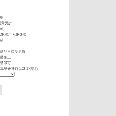
取
運費另計
轉帳
DF檔,TIF,JPG檔
稿
商品不接受退貨
裝施工
裝即可
元(單筆未達時以基本價計)