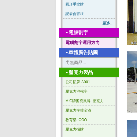
圓形手拿牌
記者會背板
更多...
▪
電腦割字
電腦割字運用方向
▪
車體廣告貼圖
尚無商品...
▪
壓克力製品
公司招牌-A001
壓克力泡棉字
MIC牌麥克風牌_壓克力_三角形
壓克力字噴金漆
教育部LOGO
壓克力招牌