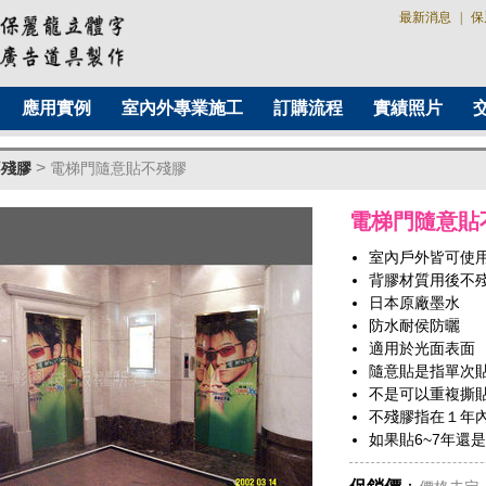
最新消息
|
保
應用實例
室內外專業施工
訂購流程
實績照片
>
不殘膠
電梯門隨意貼不殘膠
電梯門隨意貼
室內戶外皆可使
背膠材質用後不
日本原廠墨水
防水耐侯防曬
適用於光面表面
隨意貼是指單次
不是可以重複撕
不殘膠指在１年
如果貼6~7年還