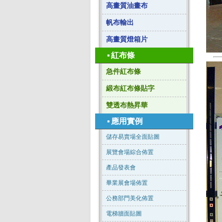
高畫質油畫布
帆布輸出
高畫質燈箱片
▪
紅布條
急件紅布條
緞布紅布條貼字
雙透布熱昇華
▪
應用實例
儲存易賣場全面貼圖
展覽會場綜合佈置
產品發表會
畢業展會場佈置
公務部門美化佈置
電梯牆面貼圖