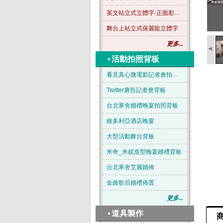
英文站立式立體字-正面彩色-B04
舞台上站立式保麗龍立體字
更多...
◂
▪
活動拍照背板
看見真心微電影記者會拍照背板
Twitter廣告記者會背板
台北寒舍婚禮晚宴拍照背板
維多利亞酒店晚宴
大型活動舞台背板
米奇_米妮造型晚宴婚禮背板
台北寒舍艾麗婚佈
金曲歌后婚禮佈置
更多...
▪
道具製作