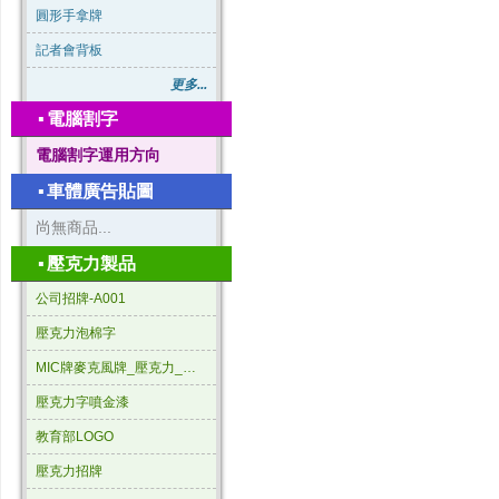
圓形手拿牌
記者會背板
更多...
▪
電腦割字
電腦割字運用方向
▪
車體廣告貼圖
尚無商品...
▪
壓克力製品
公司招牌-A001
壓克力泡棉字
MIC牌麥克風牌_壓克力_三角形
壓克力字噴金漆
教育部LOGO
壓克力招牌