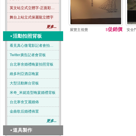
英文站立式立體字-正面彩色-B04
舞台上站立式保麗龍立體字
更多...
促銷價
展覽主視覺
$
安全
▪
活動拍照背板
看見真心微電影記者會拍照背板
Twitter廣告記者會背板
台北寒舍婚禮晚宴拍照背板
維多利亞酒店晚宴
大型活動舞台背板
米奇_米妮造型晚宴婚禮背板
台北寒舍艾麗婚佈
金曲歌后婚禮佈置
更多...
▪
道具製作