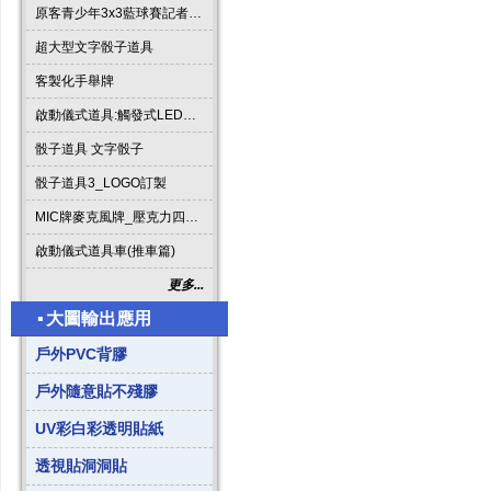
原客青少年3x3藍球賽記者會啟動道具
超大型文字骰子道具
客製化手舉牌
啟動儀式道具:觸發式LED發光燈條字板
骰子道具 文字骰子
骰子道具3_LOGO訂製
MIC牌麥克風牌_壓克力四方形
啟動儀式道具車(推車篇)
更多...
▪
大圖輸出應用
戶外PVC背膠
戶外隨意貼不殘膠
UV彩白彩透明貼紙
透視貼洞洞貼