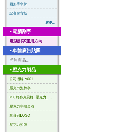
圓形手拿牌
記者會背板
更多...
▪
電腦割字
電腦割字運用方向
▪
車體廣告貼圖
尚無商品...
▪
壓克力製品
公司招牌-A001
壓克力泡棉字
MIC牌麥克風牌_壓克力_三角形
壓克力字噴金漆
教育部LOGO
壓克力招牌