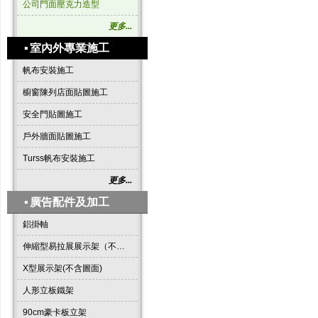
公司門面壓克力造型
更多...
▪
室內外專業施工
帆布安裝施工
櫥窗陳列店面貼圖施工
安全門貼圖施工
戶外牆面貼圖施工
Turss帆布安裝施工
更多...
▪
廣告配件及加工
鋁掛軸
伸縮型易拉展展示架（不含圖面）
X型展示架(不含圖面)
人形立板鐵架
90cm豪卡板立架