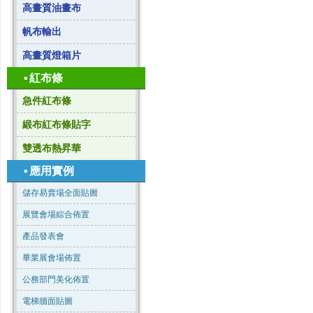
高畫質油畫布
帆布輸出
高畫質燈箱片
▪
紅布條
急件紅布條
緞布紅布條貼字
雙透布熱昇華
▪
應用實例
儲存易賣場全面貼圖
展覽會場綜合佈置
產品發表會
畢業展會場佈置
公務部門美化佈置
電梯牆面貼圖