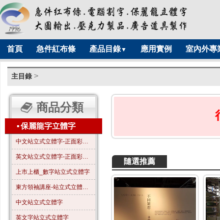
首頁
急件紅布條
產品目錄
應用實例
室內外專
▼
>
主目錄
商品分類
▪
保麗龍字立體字
中文站立式立體字-正面彩色-A01
英文站立式立體字-正面彩色-B01
隨選推薦
上市上櫃_數字站立式立體字
東方領袖講座-站立式立體字_全字噴漆_霧金色
中文站立式立體字
英文字站立式立體字